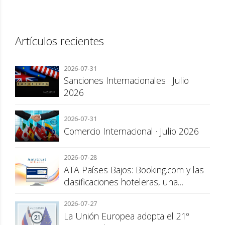
Artículos recientes
2026-07-31
Sanciones Internacionales · Julio
2026
2026-07-31
Comercio Internacional · Julio 2026
2026-07-28
ATA Países Bajos: Booking.com y las
clasificaciones hoteleras, una
cuestión de transparencia para el
2026-07-27
consumidor
La Unión Europea adopta el 21º