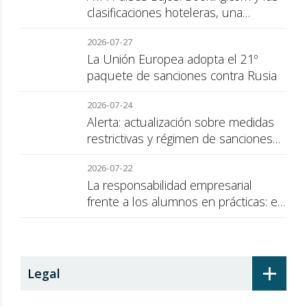
clasificaciones hoteleras, una
cuestión de transparencia para el
2026-07-27
consumidor
La Unión Europea adopta el 21º
paquete de sanciones contra Rusia
2026-07-24
Alerta: actualización sobre medidas
restrictivas y régimen de sanciones
de la UE a Rusia
2026-07-22
La responsabilidad empresarial
frente a los alumnos en prácticas: el
recargo de prestaciones
+
Legal