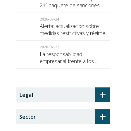
21º paquete de sanciones
contra Rusia
2026-07-24
Alerta: actualización sobre
medidas restrictivas y régimen
de sanciones de la UE a Rusia
2026-07-22
La responsabilidad
empresarial frente a los
alumnos en prácticas: el
recargo de prestaciones
+
Legal
+
Sector