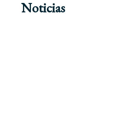
Noticias
CORPORATIVO Y M&A
ENERGÍA
ESPAÑA
NO
LUPICINIO ABOGADOS
JURÍDICA DE LA COMP
PUERTO DE BILBAO PO
EUROS
2016-10-06