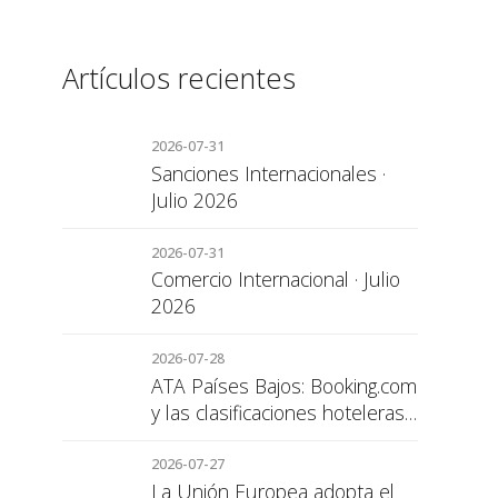
Artículos recientes
2026-07-31
Sanciones Internacionales ·
Julio 2026
2026-07-31
Comercio Internacional · Julio
2026
2026-07-28
ATA Países Bajos: Booking.com
y las clasificaciones hoteleras,
una cuestión de transparencia
para el consumidor
2026-07-27
La Unión Europea adopta el