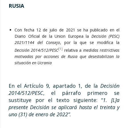
RUSIA
Con fecha 12 de julio de 2021 se ha publicado en el
Diario Oficial de la Union Europea la
Decisión (PESC)
2021/1144 del Consejo
, por la que se modifica la
[1]
Decisión 2014/512/PESC
relativa a
medidas restrictivas
motivadas por acciones de Rusia que desestabilizan la
situación en Ucrania
En el Artículo 9, apartado 1, de la
Decisi
ó
n
2014/512/PESC
, el párrafo primero se
sustituye por el texto siguiente: “
1.
[
L
]
a
presente Decisi
ó
n se aplicar
á
hasta el treinta y
uno (3
1
) de enero de 2022”
.