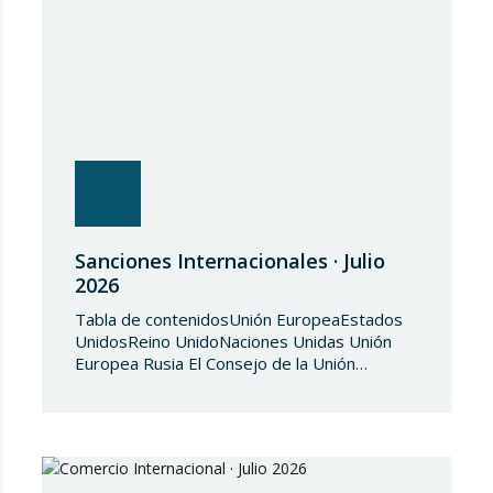
Sanciones Internacionales · Julio
2026
Tabla de contenidosUnión EuropeaEstados
UnidosReino UnidoNaciones Unidas Unión
Europea Rusia El Consejo de la Unión
Europea, en fecha de 3 de julio de 2026,
aprueba el Reglamento de Ejecución (UE)
2026/1541 del Consejo, de 3 de julio de
2026, por el que se aplica el Reglamento
(UE) 2018/1542 relativo a la adopción de