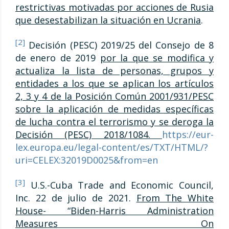
restrictivas motivadas por acciones de Rusia
que desestabilizan la situación en Ucrania
.
[2]
Decisión (PESC) 2019/25 del Consejo de 8
de enero de 2019
por la que se modifica y
actualiza la lista de personas, grupos y
entidades a los que se aplican los art
í
culos
2, 3 y 4 de la Posició
n Com
ú
n 2001/931/PESC
sobre la aplicació
n de medidas espec
í
ficas
de lucha contra el terrorismo y se deroga la
Decisió
n (PESC) 2018/1084
.
https://eur-
lex.europa.eu/legal-content/es/TXT/HTML/?
uri=CELEX:32019D0025&from=en
[3]
U.S.-Cuba Trade and Economic Council,
Inc. 22 de julio de 2021.
From The White
House- “Biden-Harris Administration
Measures On