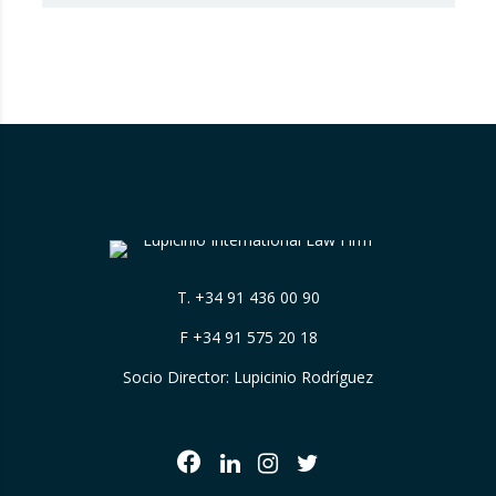
que considera que Booking.com induce a
error a los consumidores al mostrar en su
plataforma clasificaciones por estrellas
asignadas por los propios hoteles sin
explicar de forma suficientemente clara su
origen….
T.
+34 91 436 00 90
F +34 91 575 20 18
Socio Director: Lupicinio Rodríguez