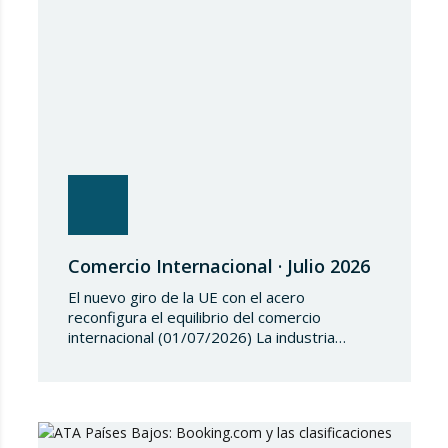
medidas restrictivas…
Comercio Internacional · Julio 2026
El nuevo giro de la UE con el acero
reconfigura el equilibrio del comercio
internacional (01/07/2026) La industria
siderúrgica europea ha iniciado una fase de
revisión de salvaguardias comerciales,
coincidiendo con un periodo de reajuste en
los flujos internacionales. La Comisión
Europea ha modificado las condiciones de