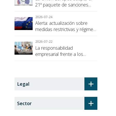
21º paquete de sanciones
contra Rusia
2026-07-24
Alerta: actualización sobre
medidas restrictivas y régimen
de sanciones de la UE a Rusia
2026-07-22
La responsabilidad
empresarial frente a los
alumnos en prácticas: el
recargo de prestaciones
+
Legal
+
Sector