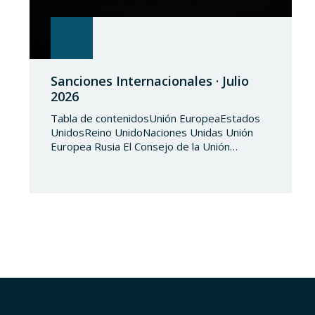
Sanciones Internacionales · Julio
2026
Tabla de contenidosUnión EuropeaEstados
UnidosReino UnidoNaciones Unidas Unión
Europea Rusia El Consejo de la Unión
Europea, en fecha de 3 de julio de 2026,
aprueba el Reglamento de Ejecución (UE)
2026/1541 del Consejo, de 3 de julio de
2026, por el que se aplica el Reglamento
(UE) 2018/1542 relativo a la adopción de
medidas restrictivas…