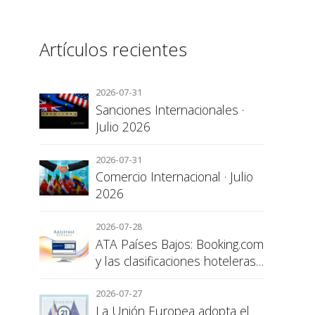
Artículos recientes
2026-07-31
Sanciones Internacionales ·
Julio 2026
2026-07-31
Comercio Internacional · Julio
2026
2026-07-28
ATA Países Bajos: Booking.com
y las clasificaciones hoteleras,
una cuestión de transparencia
para el consumidor
2026-07-27
La Unión Europea adopta el