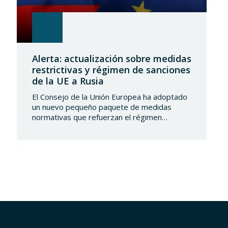
Alerta: actualización sobre medidas
restrictivas y régimen de sanciones
de la UE a Rusia
El Consejo de la Unión Europea ha adoptado
un nuevo pequeño paquete de medidas
normativas que refuerzan el régimen
sancionador frente a la Federación de Rusia.
Este conjunto de decisiones combina la
ampliación de las listas de personas y
entidades sancionadas en el sector
tecnológico-militar con un reajuste en los
plazos del mecanismo de límite…