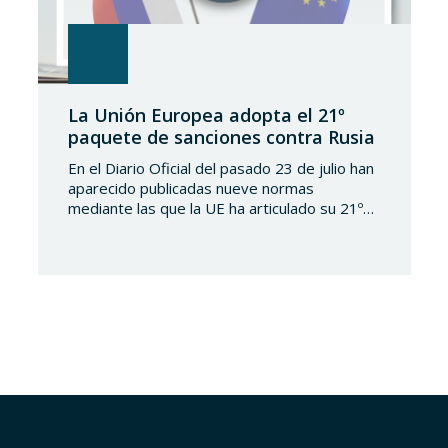
La Unión Europea adopta el 21º
paquete de sanciones contra Rusia
En el Diario Oficial del pasado 23 de julio han
aparecido publicadas nueve normas
mediante las que la UE ha articulado su 21º
paquete de sanciones a la Federación de
Rusia. Se trata de una normativa de notable
amplitud y severidad, que viene a endurecer
aún más el régimen sancionador europeo
contra dicho país. En…