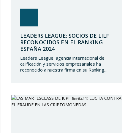
LEADERS LEAGUE: SOCIOS DE LILF
RECONOCIDOS EN EL RANKING
ESPAÑA 2024
Leaders League, agencia internacional de
calificación y servicios empresariales ha
reconocido a nuestra firma en su Ranking
España 2024. En Lupicinio International Law
Firm nos sentimos muy honrados de que una
prestigiosa representación de nuestros
socios hayan sido reconocidos nuevamente y
de seguir siendo parte de un directorio tan
selecto, lo que demuestra el gran talento…