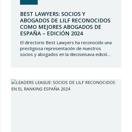
BEST LAWYERS: SOCIOS Y
ABOGADOS DE LILF RECONOCIDOS
COMO MEJORES ABOGADOS DE
ESPAÑA – EDICIÓN 2024
El directorio Best Lawyers ha reconocido una
prestigiosa representación de nuestros
socios y abogados en la dieciseisava edición
de “The Best Lawyers Spain 2024”. Es un
gran honor para Lupicinio International Law
Firm celebrar el reconocimiento de nuestro
equipo de profesionales una vez más, y
continuar estando presentes en tan selecto
directorio demostrando nuestro talento
jurídico. ¿Qué es…