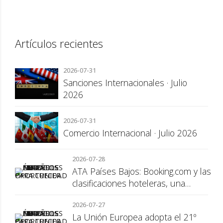
Artículos recientes
2026-07-31
Sanciones Internacionales · Julio
2026
2026-07-31
Comercio Internacional · Julio 2026
2026-07-28
ATA Países Bajos: Booking.com y las
clasificaciones hoteleras, una
cuestión de transparencia para el
2026-07-27
consumidor
La Unión Europea adopta el 21º