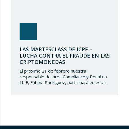
LAS MARTESCLASS DE ICPF –
LUCHA CONTRA EL FRAUDE EN LAS
CRIPTOMONEDAS
El próximo 21 de febrero nuestra
responsable del área Compliance y Penal en
LILF, Fátima Rodríguez, participará en esta
‘Martesclass’ organizada por la Asociación
ICPF. Durante esta masterclass, se abordará
cómo combatir el fraude en esta nueva
realidad financiera que ha surgido de la mano
del mundo del blockchain y de las
criptomonedas. Y para…