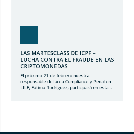
LAS MARTESCLASS DE ICPF –
LUCHA CONTRA EL FRAUDE EN LAS
CRIPTOMONEDAS
El próximo 21 de febrero nuestra
responsable del área Compliance y Penal en
LILF, Fátima Rodríguez, participará en esta
‘Martesclass’ organizada por la Asociación
ICPF. Durante esta masterclass, se abordará
cómo combatir el fraude en esta nueva
realidad financiera que ha surgido de la mano
del mundo del blockchain y de las
criptomonedas. Y para…