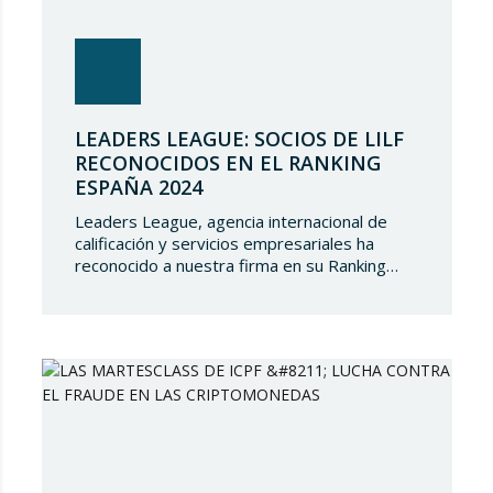
LEADERS LEAGUE: SOCIOS DE LILF
RECONOCIDOS EN EL RANKING
ESPAÑA 2024
Leaders League, agencia internacional de
calificación y servicios empresariales ha
reconocido a nuestra firma en su Ranking
España 2024. En Lupicinio International Law
Firm nos sentimos muy honrados de que una
prestigiosa representación de nuestros
socios hayan sido reconocidos nuevamente y
de seguir siendo parte de un directorio tan
selecto, lo que demuestra el gran talento…