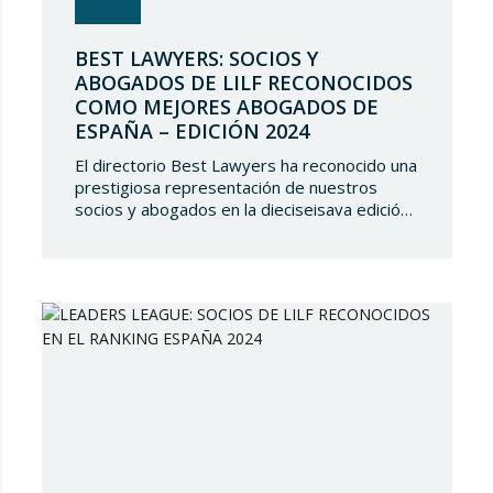
BEST LAWYERS: SOCIOS Y
ABOGADOS DE LILF RECONOCIDOS
COMO MEJORES ABOGADOS DE
ESPAÑA – EDICIÓN 2024
El directorio Best Lawyers ha reconocido una
prestigiosa representación de nuestros
socios y abogados en la dieciseisava edición
de “The Best Lawyers Spain 2024”. Es un
gran honor para Lupicinio International Law
Firm celebrar el reconocimiento de nuestro
equipo de profesionales una vez más, y
continuar estando presentes en tan selecto
directorio demostrando nuestro talento
jurídico. ¿Qué es…