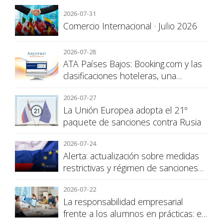
2026-07-31
Comercio Internacional · Julio 2026
2026-07-28
ATA Países Bajos: Booking.com y las
clasificaciones hoteleras, una
cuestión de transparencia para el
2026-07-27
consumidor
La Unión Europea adopta el 21º
paquete de sanciones contra Rusia
2026-07-24
Alerta: actualización sobre medidas
restrictivas y régimen de sanciones
de la UE a Rusia
2026-07-22
La responsabilidad empresarial
frente a los alumnos en prácticas: el