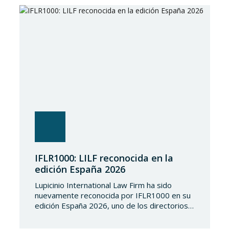
aún más el régimen sancionador europeo
contra dicho país. En…
IFLR1000: LILF reconocida en la
edición España 2026
Lupicinio International Law Firm ha sido
nuevamente reconocida por IFLR1000 en su
edición España 2026, uno de los directorios
internacionales de mayor prestigio en el
ámbito del derecho financiero y corporativo.