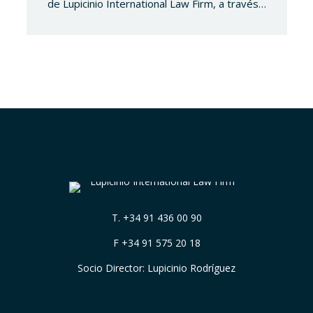
de Lupicinio International Law Firm, a través
del cual comparte su trayectoria profesional
y una visión personal sobre el ejercicio de la
abogacía. Bajo el título «Entre la razón y el
corazón: una manera de entender la
abogacía», Fátima reflexiona sobre la
importancia de combinar la excelencia…
T.
+34 91 436 00 90
F +34 91 575 20 18
Socio Director: Lupicinio Rodríguez