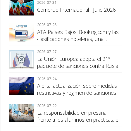
2026-07-31
Comercio Internacional · Julio 2026
2026-07-28
ATA Países Bajos: Booking.com y las
clasificaciones hoteleras, una
cuestión de transparencia para el
2026-07-27
consumidor
La Unión Europea adopta el 21º
paquete de sanciones contra Rusia
2026-07-24
Alerta: actualización sobre medidas
restrictivas y régimen de sanciones
de la UE a Rusia
2026-07-22
La responsabilidad empresarial
frente a los alumnos en prácticas: el
recargo de prestaciones