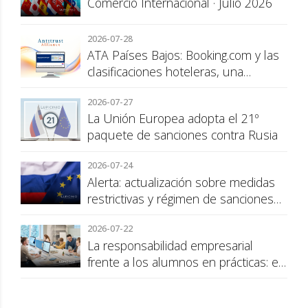
Comercio Internacional · Julio 2026
2026-07-28
ATA Países Bajos: Booking.com y las
clasificaciones hoteleras, una
cuestión de transparencia para el
2026-07-27
consumidor
La Unión Europea adopta el 21º
paquete de sanciones contra Rusia
2026-07-24
Alerta: actualización sobre medidas
restrictivas y régimen de sanciones
de la UE a Rusia
2026-07-22
La responsabilidad empresarial
frente a los alumnos en prácticas: el
recargo de prestaciones