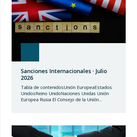
Sanciones Internacionales · Julio
2026
Tabla de contenidosUnión EuropeaEstados
UnidosReino UnidoNaciones Unidas Unión
Europea Rusia El Consejo de la Unión
Europea, en fecha de 3 de julio de 2026,
aprueba el Reglamento de Ejecución (UE)
2026/1541 del Consejo, de 3 de julio de
2026, por el que se aplica el Reglamento
(UE) 2018/1542 relativo a la adopción de
medidas restrictivas…