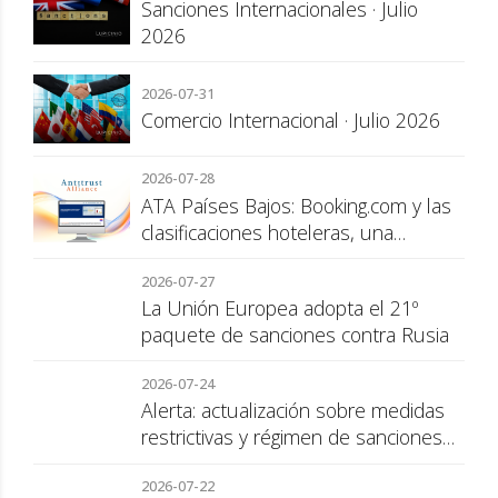
Sanciones Internacionales · Julio
2026
2026-07-31
Comercio Internacional · Julio 2026
2026-07-28
ATA Países Bajos: Booking.com y las
clasificaciones hoteleras, una
cuestión de transparencia para el
2026-07-27
consumidor
La Unión Europea adopta el 21º
paquete de sanciones contra Rusia
2026-07-24
Alerta: actualización sobre medidas
restrictivas y régimen de sanciones
de la UE a Rusia
2026-07-22