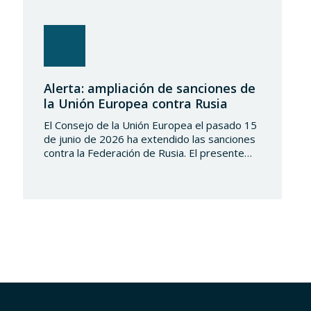
Alerta: ampliación de sanciones de
la Unión Europea contra Rusia
El Consejo de la Unión Europea el pasado 15
de junio de 2026 ha extendido las sanciones
contra la Federación de Rusia. El presente
conjunto de medidas amplía el número de las
personas físicas y entidades sancionadas por
la Unión Europea, con incidencia expresa en
los sectores militar, energético y transporte
marítimo. Con ello, se…