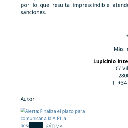
por lo que resulta imprescindible atend
sanciones.
Más i
Lupicinio Int
C/ Vi
280
T: +34
Autor
FÁTIMA