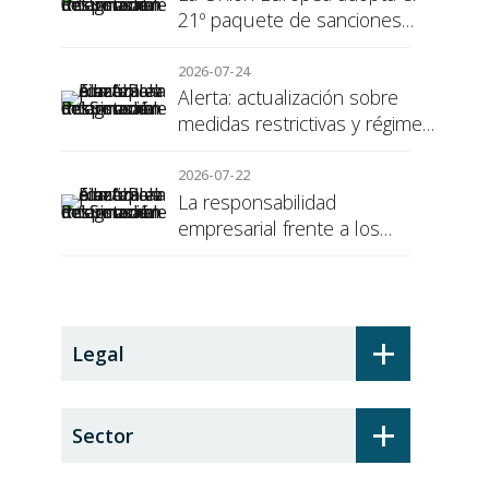
21º paquete de sanciones
contra Rusia
2026-07-24
Alerta: actualización sobre
medidas restrictivas y régimen
de sanciones de la UE a Rusia
2026-07-22
La responsabilidad
empresarial frente a los
alumnos en prácticas: el
recargo de prestaciones
+
Legal
+
Sector