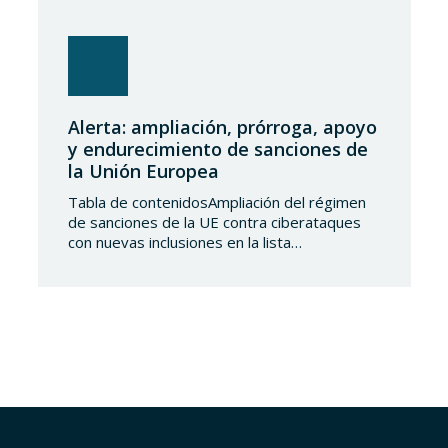
Alerta: ampliación, prórroga, apoyo
y endurecimiento de sanciones de
la Unión Europea
Tabla de contenidosAmpliación del régimen
de sanciones de la UE contra ciberataques
con nuevas inclusiones en la lista
restrictivaAmpliación del régimen de
sanciones de la UE en materia de derechos
humanos con nuevas inclusionesPrórroga de
las medidas restrictivas de la UE en Haití
hasta julio de 2027Apoyo renovado de la UE
a la aplicación de…