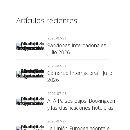
Artículos recientes
2026-07-31
Sanciones Internacionales ·
Julio 2026
2026-07-31
Comercio Internacional · Julio
2026
2026-07-28
ATA Países Bajos: Booking.com
y las clasificaciones hoteleras,
una cuestión de transparencia
para el consumidor
2026-07-27
La Unión Europea adopta el