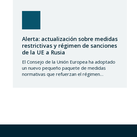
Alerta: actualización sobre medidas
restrictivas y régimen de sanciones
de la UE a Rusia
El Consejo de la Unión Europea ha adoptado
un nuevo pequeño paquete de medidas
normativas que refuerzan el régimen
sancionador frente a la Federación de Rusia.
Este conjunto de decisiones combina la
ampliación de las listas de personas y
entidades sancionadas en el sector
tecnológico-militar con un reajuste en los
plazos del mecanismo de límite…