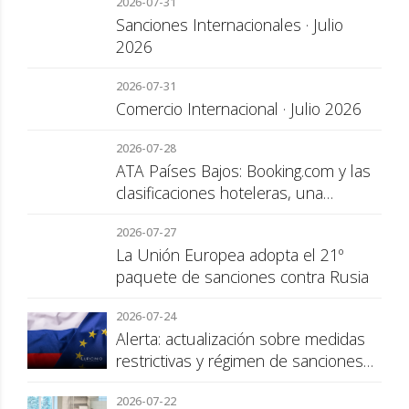
2026-07-31
Sanciones Internacionales · Julio
2026
2026-07-31
Comercio Internacional · Julio 2026
2026-07-28
ATA Países Bajos: Booking.com y las
clasificaciones hoteleras, una
cuestión de transparencia para el
2026-07-27
consumidor
La Unión Europea adopta el 21º
paquete de sanciones contra Rusia
2026-07-24
Alerta: actualización sobre medidas
restrictivas y régimen de sanciones
de la UE a Rusia
2026-07-22