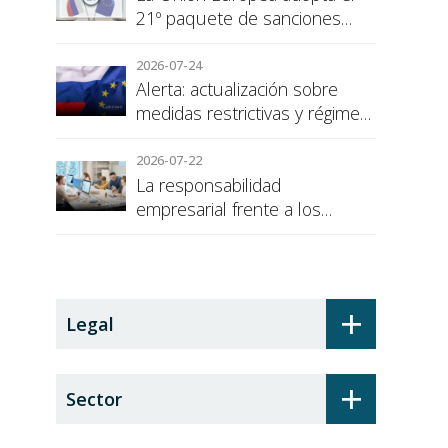
21º paquete de sanciones
contra Rusia
2026-07-24
Alerta: actualización sobre
medidas restrictivas y régimen
de sanciones de la UE a Rusia
2026-07-22
La responsabilidad
empresarial frente a los
alumnos en prácticas: el
recargo de prestaciones
+
Legal
+
Sector