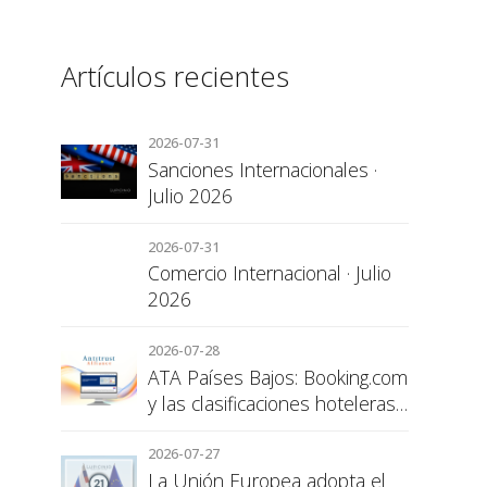
Artículos recientes
2026-07-31
Sanciones Internacionales ·
Julio 2026
2026-07-31
Comercio Internacional · Julio
2026
2026-07-28
ATA Países Bajos: Booking.com
y las clasificaciones hoteleras,
una cuestión de transparencia
para el consumidor
2026-07-27
La Unión Europea adopta el