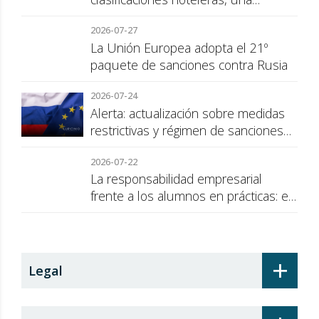
cuestión de transparencia para el
2026-07-27
consumidor
La Unión Europea adopta el 21º
paquete de sanciones contra Rusia
2026-07-24
Alerta: actualización sobre medidas
restrictivas y régimen de sanciones
de la UE a Rusia
2026-07-22
La responsabilidad empresarial
frente a los alumnos en prácticas: el
recargo de prestaciones
+
Legal