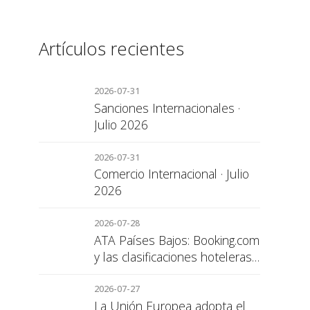
Artículos recientes
2026-07-31
Sanciones Internacionales ·
Julio 2026
2026-07-31
Comercio Internacional · Julio
2026
2026-07-28
ATA Países Bajos: Booking.com
y las clasificaciones hoteleras,
una cuestión de transparencia
para el consumidor
2026-07-27
La Unión Europea adopta el