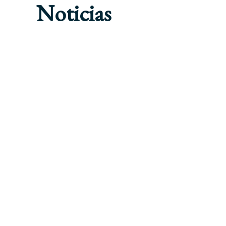
Noticias
AMÉRICA LATINA
SIN CATEGORÍA
LUPICINIO PARTICIPA
INTERNATIONAL FRAN
2016-12-08