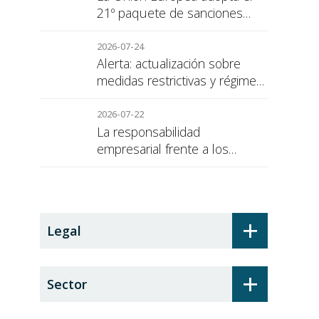
21º paquete de sanciones
contra Rusia
2026-07-24
Alerta: actualización sobre
medidas restrictivas y régimen
de sanciones de la UE a Rusia
2026-07-22
La responsabilidad
empresarial frente a los
alumnos en prácticas: el
recargo de prestaciones
+
Legal
+
Sector