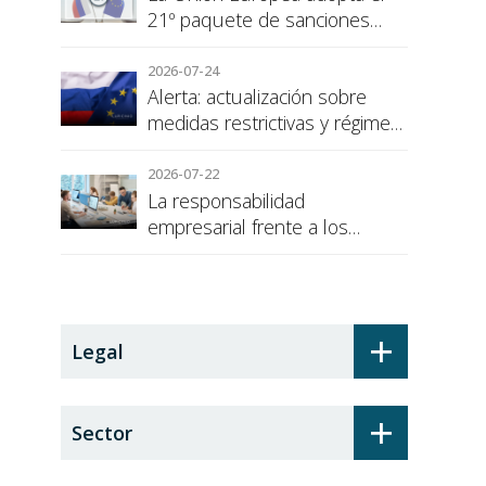
21º paquete de sanciones
contra Rusia
2026-07-24
Alerta: actualización sobre
medidas restrictivas y régimen
de sanciones de la UE a Rusia
2026-07-22
La responsabilidad
empresarial frente a los
alumnos en prácticas: el
recargo de prestaciones
+
Legal
+
Sector