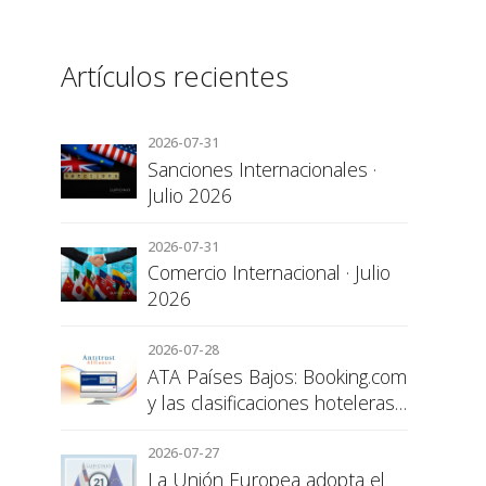
Artículos recientes
2026-07-31
Sanciones Internacionales ·
Julio 2026
2026-07-31
Comercio Internacional · Julio
2026
2026-07-28
ATA Países Bajos: Booking.com
y las clasificaciones hoteleras,
una cuestión de transparencia
para el consumidor
2026-07-27
La Unión Europea adopta el