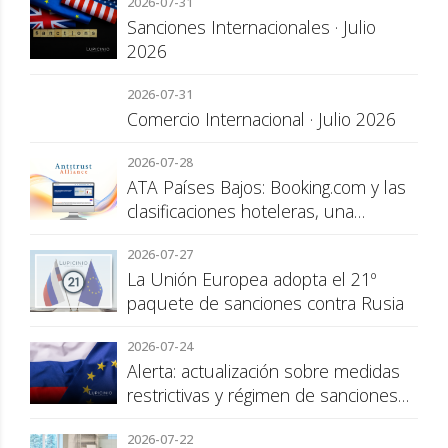
2026-07-31
Sanciones Internacionales · Julio
2026
2026-07-31
Comercio Internacional · Julio 2026
2026-07-28
ATA Países Bajos: Booking.com y las
clasificaciones hoteleras, una
cuestión de transparencia para el
2026-07-27
consumidor
La Unión Europea adopta el 21º
paquete de sanciones contra Rusia
2026-07-24
Alerta: actualización sobre medidas
restrictivas y régimen de sanciones
de la UE a Rusia
2026-07-22