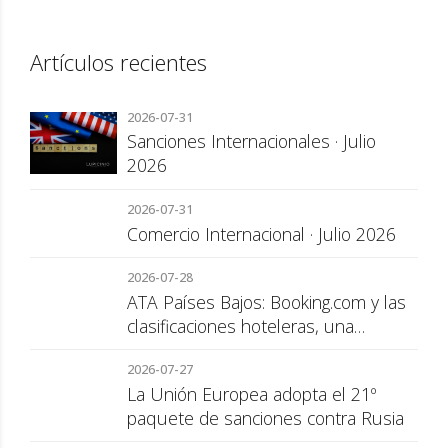
Artículos recientes
2026-07-31
Sanciones Internacionales · Julio
2026
2026-07-31
Comercio Internacional · Julio 2026
2026-07-28
ATA Países Bajos: Booking.com y las
clasificaciones hoteleras, una
cuestión de transparencia para el
2026-07-27
consumidor
La Unión Europea adopta el 21º
paquete de sanciones contra Rusia