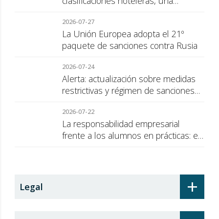
clasificaciones hoteleras, una
cuestión de transparencia para el
2026-07-27
consumidor
La Unión Europea adopta el 21º
paquete de sanciones contra Rusia
2026-07-24
Alerta: actualización sobre medidas
restrictivas y régimen de sanciones
de la UE a Rusia
2026-07-22
La responsabilidad empresarial
frente a los alumnos en prácticas: el
recargo de prestaciones
+
Legal