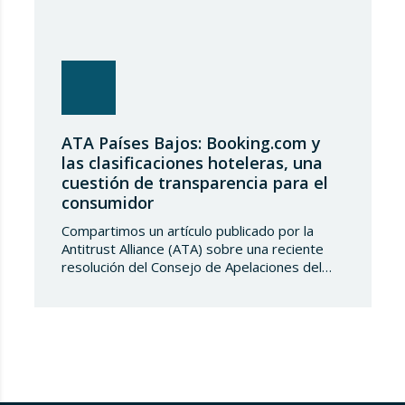
ATA Países Bajos: Booking.com y
las clasificaciones hoteleras, una
cuestión de transparencia para el
consumidor
Compartimos un artículo publicado por la
Antitrust Alliance (ATA) sobre una reciente
resolución del Consejo de Apelaciones del
Código de Publicidad de los Países Bajos,
que considera que Booking.com induce a
error a los consumidores al mostrar en su
plataforma clasificaciones por estrellas
asignadas por los propios hoteles sin
explicar de forma suficientemente clara su
origen….