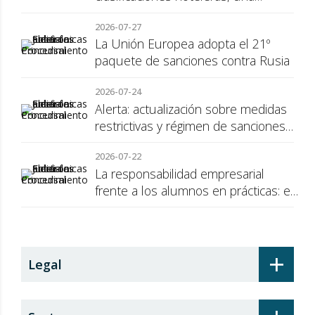
cuestión de transparencia para el
2026-07-27
consumidor
La Unión Europea adopta el 21º
paquete de sanciones contra Rusia
2026-07-24
Alerta: actualización sobre medidas
restrictivas y régimen de sanciones
de la UE a Rusia
2026-07-22
La responsabilidad empresarial
frente a los alumnos en prácticas: el
recargo de prestaciones
+
Legal