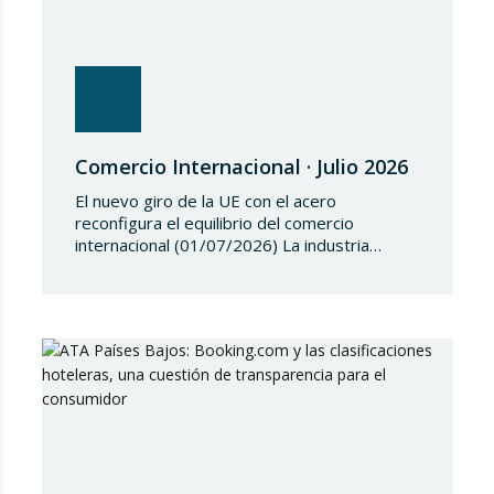
Comercio Internacional · Julio 2026
El nuevo giro de la UE con el acero
reconfigura el equilibrio del comercio
internacional (01/07/2026) La industria
siderúrgica europea ha iniciado una fase de
revisión de salvaguardias comerciales,
coincidiendo con un periodo de reajuste en
los flujos internacionales. La Comisión
Europea ha modificado las condiciones de
entrada de acero, estableciendo un
contingente arancelario de…