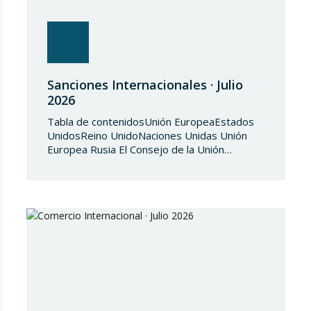
Sanciones Internacionales · Julio
2026
Tabla de contenidosUnión EuropeaEstados
UnidosReino UnidoNaciones Unidas Unión
Europea Rusia El Consejo de la Unión
Europea, en fecha de 3 de julio de 2026,
aprueba el Reglamento de Ejecución (UE)
2026/1541 del Consejo, de 3 de julio de
2026, por el que se aplica el Reglamento
(UE) 2018/1542 relativo a la adopción de
medidas restrictivas…