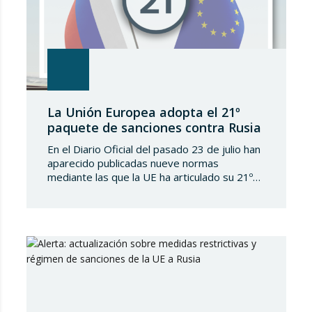
La Unión Europea adopta el 21º
paquete de sanciones contra Rusia
En el Diario Oficial del pasado 23 de julio han
aparecido publicadas nueve normas
mediante las que la UE ha articulado su 21º
paquete de sanciones a la Federación de
Rusia. Se trata de una normativa de notable
amplitud y severidad, que viene a endurecer
aún más el régimen sancionador europeo
contra dicho país. En…