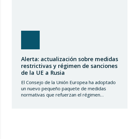
Alerta: actualización sobre medidas
restrictivas y régimen de sanciones
de la UE a Rusia
El Consejo de la Unión Europea ha adoptado
un nuevo pequeño paquete de medidas
normativas que refuerzan el régimen
sancionador frente a la Federación de Rusia.
Este conjunto de decisiones combina la
ampliación de las listas de personas y
entidades sancionadas en el sector
tecnológico-militar con un reajuste en los
plazos del mecanismo de límite…