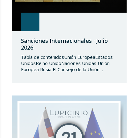
Sanciones Internacionales · Julio
2026
Tabla de contenidosUnión EuropeaEstados
UnidosReino UnidoNaciones Unidas Unión
Europea Rusia El Consejo de la Unión
Europea, en fecha de 3 de julio de 2026,
aprueba el Reglamento de Ejecución (UE)
2026/1541 del Consejo, de 3 de julio de
2026, por el que se aplica el Reglamento
(UE) 2018/1542 relativo a la adopción de
medidas restrictivas…