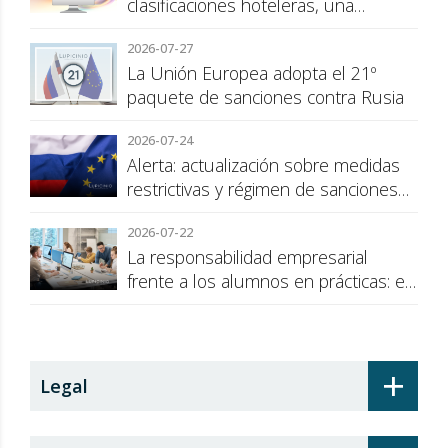
clasificaciones hoteleras, una
cuestión de transparencia para el
2026-07-27
consumidor
La Unión Europea adopta el 21º
paquete de sanciones contra Rusia
2026-07-24
Alerta: actualización sobre medidas
restrictivas y régimen de sanciones
de la UE a Rusia
2026-07-22
La responsabilidad empresarial
frente a los alumnos en prácticas: el
recargo de prestaciones
+
Legal