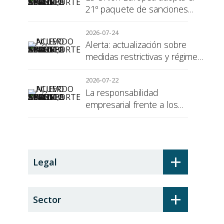
21º paquete de sanciones
contra Rusia
2026-07-24
Alerta: actualización sobre
medidas restrictivas y régimen
de sanciones de la UE a Rusia
2026-07-22
La responsabilidad
empresarial frente a los
alumnos en prácticas: el
recargo de prestaciones
+
Legal
+
Sector