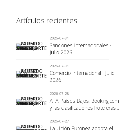
Artículos recientes
2026-07-31
Sanciones Internacionales ·
Julio 2026
2026-07-31
Comercio Internacional · Julio
2026
2026-07-28
ATA Países Bajos: Booking.com
y las clasificaciones hoteleras,
una cuestión de transparencia
para el consumidor
2026-07-27
La Unión Europea adopta el