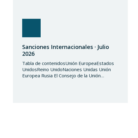
Sanciones Internacionales · Julio
2026
Tabla de contenidosUnión EuropeaEstados
UnidosReino UnidoNaciones Unidas Unión
Europea Rusia El Consejo de la Unión
Europea, en fecha de 3 de julio de 2026,
aprueba el Reglamento de Ejecución (UE)
2026/1541 del Consejo, de 3 de julio de
2026, por el que se aplica el Reglamento
(UE) 2018/1542 relativo a la adopción de
medidas restrictivas…