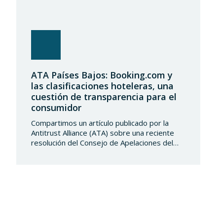
ATA Países Bajos: Booking.com y
las clasificaciones hoteleras, una
cuestión de transparencia para el
consumidor
Compartimos un artículo publicado por la
Antitrust Alliance (ATA) sobre una reciente
resolución del Consejo de Apelaciones del
Código de Publicidad de los Países Bajos,
que considera que Booking.com induce a
error a los consumidores al mostrar en su
plataforma clasificaciones por estrellas
asignadas por los propios hoteles sin
explicar de forma suficientemente clara su
origen….