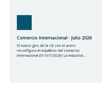
Comercio Internacional · Julio 2026
El nuevo giro de la UE con el acero
reconfigura el equilibrio del comercio
internacional (01/07/2026) La industria
siderúrgica europea ha iniciado una fase de
revisión de salvaguardias comerciales,
coincidiendo con un periodo de reajuste en
los flujos internacionales. La Comisión
Europea ha modificado las condiciones de
entrada de acero, estableciendo un
contingente arancelario de…