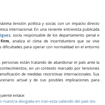
máxima
tensión
política
y
social,
con
un
impacto
directo
mica
internacional.
En
una
reciente
entrevista
publicada
íguez
,
socia responsable de los departamento penal e
w
Firm
,
analiza
el
clima
de
incertidumbre
que
se
vive
es
dificultades
para
operar
con
normalidad
en
el
entorno
s
personas
están
tratando
de
abandonar
el
país
ante
la
contecimientos,
en
un
contexto
marcado
por
tensiones
tensificación
de
medidas
restrictivas
internacionales.
Sus
scenario
actual
y
de
sus
posibles
implicaciones
para
guiente
enlace:
z-
nuestra-
abogada-
en-
iran-
esta-
saliendo-
del-
pais-
los-