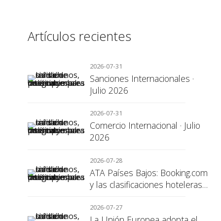
Artículos recientes
2026-07-31
Sanciones Internacionales ·
Julio 2026
2026-07-31
Comercio Internacional · Julio
2026
2026-07-28
ATA Países Bajos: Booking.com
y las clasificaciones hoteleras,
una cuestión de transparencia
para el consumidor
2026-07-27
La Unión Europea adopta el