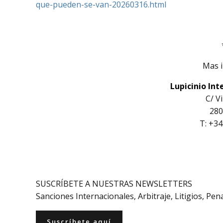
que-
pueden-
se-
van-
20260316.
html
Mas i
Lupicinio Int
C/ V
280
T: +34
SUSCRÍBETE A NUESTRAS NEWSLETTERS
Sanciones Internacionales, Arbitraje, Litigios, Pe
Suscríbete aquí