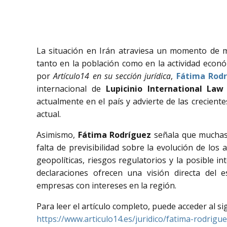
La
situación
en
Irán
atraviesa
un
momento
de
tanto
en
la
población
como
en
la
actividad
econó
por
Artículo14 en su sección jurídica
,
Fátima
Rodr
internacional
de
Lupicinio
International
La
actualmente
en
el
país
y
advierte
de
las
crecient
actual.
Asimismo,
Fátima
Rodríguez
señala
que
mucha
falta
de
previsibilidad
sobre
la
evolución
de
los
a
geopolíticas,
riesgos
regulatorios
y
la
posible
in
declaraciones
ofrecen
una
visión
directa
del
e
empresas
con
intereses
en
la
región.
Para
leer
el
artículo
completo,
puede
acceder
al
si
https://
www.
articulo14.
es/
juridico/
fatima-
rodrigue