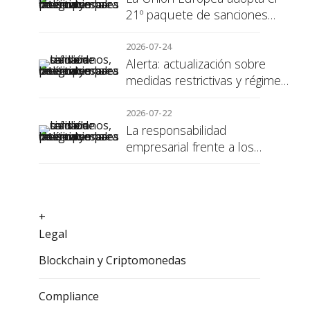
21º paquete de sanciones
contra Rusia
2026-07-24
Alerta: actualización sobre
medidas restrictivas y régimen
de sanciones de la UE a Rusia
2026-07-22
La responsabilidad
empresarial frente a los
alumnos en prácticas: el
recargo de prestaciones
+
Legal
Blockchain y Criptomonedas
Compliance