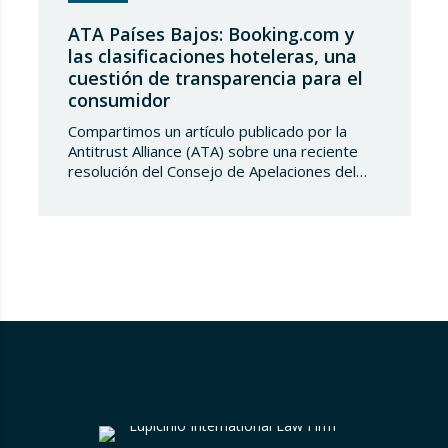
ATA Países Bajos: Booking.com y
las clasificaciones hoteleras, una
cuestión de transparencia para el
consumidor
Compartimos un artículo publicado por la
Antitrust Alliance (ATA) sobre una reciente
resolución del Consejo de Apelaciones del
Código de Publicidad de los Países Bajos,
que considera que Booking.com induce a
error a los consumidores al mostrar en su
plataforma clasificaciones por estrellas
asignadas por los propios hoteles sin
explicar de forma suficientemente clara su
origen….