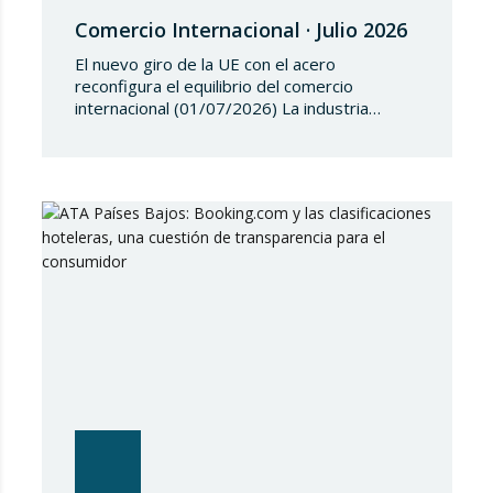
Comercio Internacional · Julio 2026
El nuevo giro de la UE con el acero
reconfigura el equilibrio del comercio
internacional (01/07/2026) La industria
siderúrgica europea ha iniciado una fase de
revisión de salvaguardias comerciales,
coincidiendo con un periodo de reajuste en
los flujos internacionales. La Comisión
Europea ha modificado las condiciones de
entrada de acero, estableciendo un
contingente arancelario de…