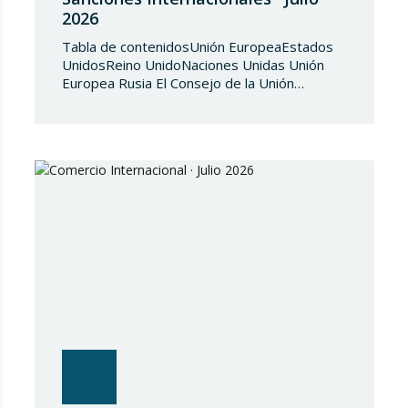
2026
Tabla de contenidosUnión EuropeaEstados
UnidosReino UnidoNaciones Unidas Unión
Europea Rusia El Consejo de la Unión
Europea, en fecha de 3 de julio de 2026,
aprueba el Reglamento de Ejecución (UE)
2026/1541 del Consejo, de 3 de julio de
2026, por el que se aplica el Reglamento
(UE) 2018/1542 relativo a la adopción de
medidas restrictivas…