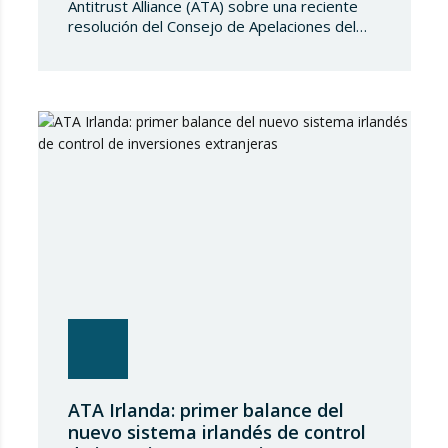
Antitrust Alliance (ATA) sobre una reciente
resolución del Consejo de Apelaciones del
Código de Publicidad de los Países Bajos,
que considera que Booking.com induce a
error a los consumidores al mostrar en su
plataforma clasificaciones por estrellas
asignadas por los propios hoteles sin
explicar de forma suficientemente clara su
origen….
ATA Irlanda: primer balance del
nuevo sistema irlandés de control