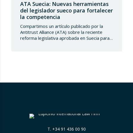
ATA Suecia: Nuevas herramientas
del legislador sueco para fortalecer
la competencia
Compartimos un artículo publicado por la
Antitrust Alliance (ATA) sobre la reciente
reforma legislativa aprobada en Suecia para
reforzar significativamente las facultades de
la Autoridad Sueca de Competencia. Las
nuevas medidas, que entrarán en vigor a
partir del 1 de agosto de 2026 y del 1 de
enero de 2027, introducen herramientas
destinadas a eliminar…
T.
+34 91 436 00 90