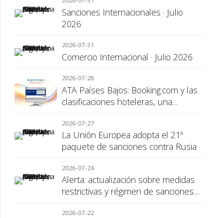
2026-07-31
Sanciones Internacionales · Julio
2026
2026-07-31
Comercio Internacional · Julio 2026
2026-07-28
ATA Países Bajos: Booking.com y las
clasificaciones hoteleras, una
cuestión de transparencia para el
2026-07-27
consumidor
La Unión Europea adopta el 21º
paquete de sanciones contra Rusia
2026-07-24
Alerta: actualización sobre medidas
restrictivas y régimen de sanciones
de la UE a Rusia
2026-07-22