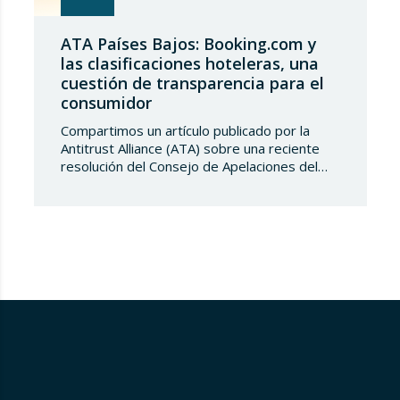
ATA Países Bajos: Booking.com y
las clasificaciones hoteleras, una
cuestión de transparencia para el
consumidor
Compartimos un artículo publicado por la
Antitrust Alliance (ATA) sobre una reciente
resolución del Consejo de Apelaciones del
Código de Publicidad de los Países Bajos,
que considera que Booking.com induce a
error a los consumidores al mostrar en su
plataforma clasificaciones por estrellas
asignadas por los propios hoteles sin
explicar de forma suficientemente clara su
origen….