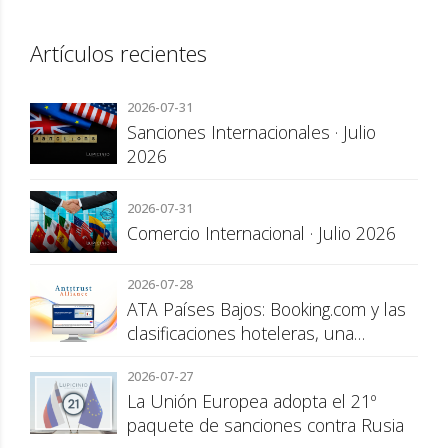
Artículos recientes
2026-07-31
Sanciones Internacionales · Julio
2026
2026-07-31
Comercio Internacional · Julio 2026
2026-07-28
ATA Países Bajos: Booking.com y las
clasificaciones hoteleras, una
cuestión de transparencia para el
2026-07-27
consumidor
La Unión Europea adopta el 21º
paquete de sanciones contra Rusia