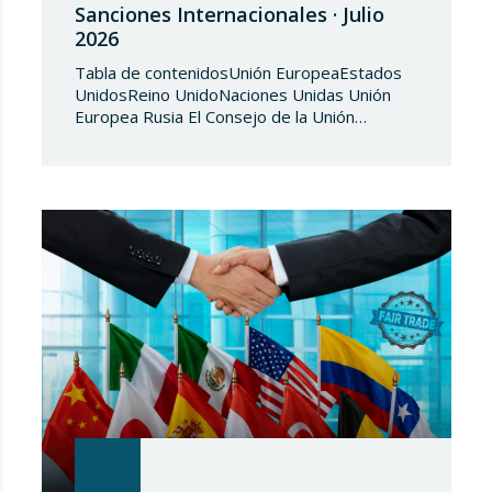
Sanciones Internacionales · Julio
2026
Tabla de contenidosUnión EuropeaEstados
UnidosReino UnidoNaciones Unidas Unión
Europea Rusia El Consejo de la Unión
Europea, en fecha de 3 de julio de 2026,
aprueba el Reglamento de Ejecución (UE)
2026/1541 del Consejo, de 3 de julio de
2026, por el que se aplica el Reglamento
(UE) 2018/1542 relativo a la adopción de
medidas restrictivas…