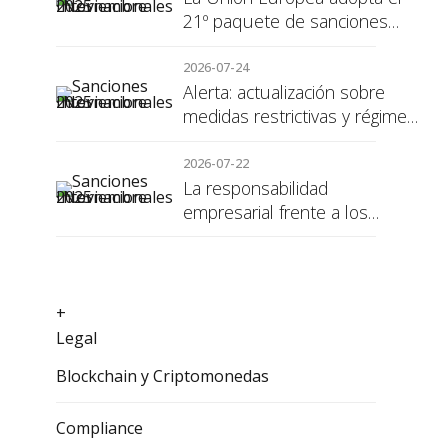
21º paquete de sanciones
contra Rusia
2026-07-24
Alerta: actualización sobre
medidas restrictivas y régimen
de sanciones de la UE a Rusia
2026-07-22
La responsabilidad
empresarial frente a los
alumnos en prácticas: el
recargo de prestaciones
+
Legal
Blockchain y Criptomonedas
Compliance