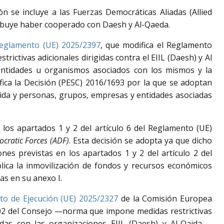
n se incluye a las Fuerzas Democráticas Aliadas (Allied
tribuye haber cooperado con Daesh y Al-Qaeda.
Reglamento (UE) 2025/2397
, que modifica el Reglamento
rictivas adicionales dirigidas contra el EIIL (Daesh) y Al
 entidades u organismos asociados con los mismos y la
ica la Decisión (PESC) 2016/1693 por la que se adoptan
Qaida y personas, grupos, empresas y entidades asociadas
los apartados 1 y 2 del artículo 6 del Reglamento (UE)
ocratic Forces (ADF)
. Esta decisión se adopta ya que dicho
nes previstas en los apartados 1 y 2 del artículo 2 del
ica la inmovilización de fondos y recursos económicos
das en su anexo I.
o de Ejecución (UE) 2025/2327
de la Comisión Europea
002 del Consejo —norma que impone medidas restrictivas
adas con las organizaciones EIIL (Daesh) y Al-Qaida—,