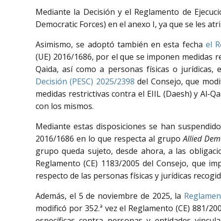
Mediante la Decisión y el Reglamento de Ejecució
Democratic Forces) en el anexo I, ya que se les a
Asimismo, se adoptó también en esta fecha
el 
(UE) 2016/1686, por el que se imponen medidas rest
Qaida, así como a personas físicas o jurídicas,
Decisión (PESC) 2025/2398
del Consejo, que modif
medidas restrictivas contra el EIIL (Daesh) y Al-
con los mismos.
Mediante estas disposiciones se han suspendido 
2016/1686 en lo que respecta al grupo
Allied Dem
grupo queda sujeto, desde ahora, a las obligacio
Reglamento (CE) 1183/2005 del Consejo, que impl
respecto de las personas físicas y jurídicas recogi
Además, el 5 de noviembre de 2025, la
Reglament
modificó por 352.ª vez el Reglamento (CE) 881/2
específicas contra personas y entidades vincul