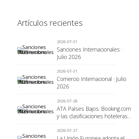
Artículos recientes
2026-07-31
Sanciones Internacionales ·
Julio 2026
2026-07-31
Comercio Internacional · Julio
2026
2026-07-28
ATA Países Bajos: Booking.com
y las clasificaciones hoteleras,
una cuestión de transparencia
para el consumidor
2026-07-27
La Unión Europea adopta el