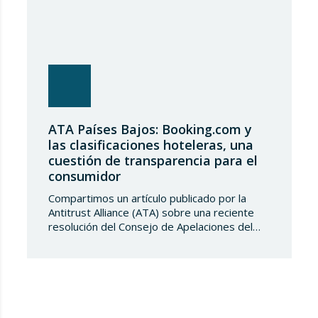
ATA Países Bajos: Booking.com y
las clasificaciones hoteleras, una
cuestión de transparencia para el
consumidor
Compartimos un artículo publicado por la
Antitrust Alliance (ATA) sobre una reciente
resolución del Consejo de Apelaciones del
Código de Publicidad de los Países Bajos,
que considera que Booking.com induce a
error a los consumidores al mostrar en su
plataforma clasificaciones por estrellas
asignadas por los propios hoteles sin
explicar de forma suficientemente clara su