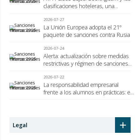
clasificaciones hoteleras, una
cuestión de transparencia para el
2026-07-27
consumidor
La Unión Europea adopta el 21º
paquete de sanciones contra Rusia
2026-07-24
Alerta: actualización sobre medidas
restrictivas y régimen de sanciones
de la UE a Rusia
2026-07-22
La responsabilidad empresarial
frente a los alumnos en prácticas: el
recargo de prestaciones
+
Legal