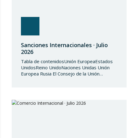
Sanciones Internacionales · Julio
2026
Tabla de contenidosUnión EuropeaEstados
UnidosReino UnidoNaciones Unidas Unión
Europea Rusia El Consejo de la Unión
Europea, en fecha de 3 de julio de 2026,
aprueba el Reglamento de Ejecución (UE)
2026/1541 del Consejo, de 3 de julio de
2026, por el que se aplica el Reglamento
(UE) 2018/1542 relativo a la adopción de
medidas restrictivas…