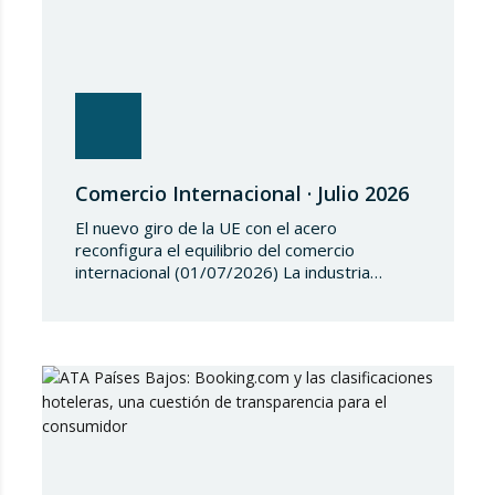
Comercio Internacional · Julio 2026
El nuevo giro de la UE con el acero
reconfigura el equilibrio del comercio
internacional (01/07/2026) La industria
siderúrgica europea ha iniciado una fase de
revisión de salvaguardias comerciales,
coincidiendo con un periodo de reajuste en
los flujos internacionales. La Comisión
Europea ha modificado las condiciones de
entrada de acero, estableciendo un
contingente arancelario de…