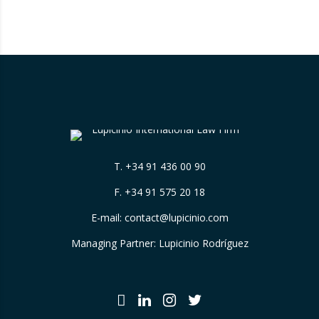
management in Spain. What might initially
appear to be a purely administrative
compliance requirement has turned…
T.
+34 91 436 00 90
F. +34 91 575 20 18
E-mail:
contact@lupicinio.com
Managing Partner: Lupicinio Rodríguez