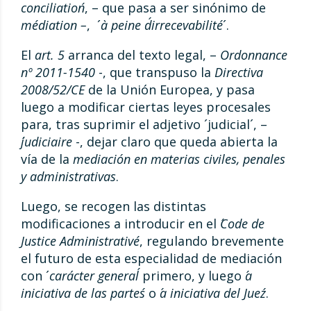
conciliation´
, – que pasa a ser sinónimo de
médiation –
, ´
à peine d´irrecevabilité
´.
El
art. 5
arranca del texto legal, –
Ordonnance
nº 2011-1540
-, que transpuso la
Directiva
2008/52/CE
de la Unión Europea, y pasa
luego a modificar ciertas leyes procesales
para, tras suprimir el adjetivo ´judicial´, –
´judiciaire
-, dejar claro que queda abierta la
vía de la
mediación en materias civiles, penales
y administrativas
.
Luego, se recogen las distintas
modificaciones a introducir en el
´Code de
Justice Administrative´
, regulando brevemente
el futuro de esta especialidad de mediación
con ´
carácter general´
primero, y luego
´a
iniciativa de las partes´
o
´a iniciativa del Juez´
.