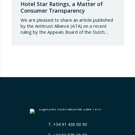
Hotel Star Ratings, a Matter of
Consumer Transparency
We are pleased to share an article published
by the Antitrust Alliance (ATA) on a recent
ruling by the Appeals Board of the Dutch
Advertising Code Committee, which found
that Booking.com misleads consumers by
displaying hotel star ratings on its platform
that have been assigned by the hotels
themselves, without sufficiently explaining
their origin.
…
T.
+34 91 436 00 90