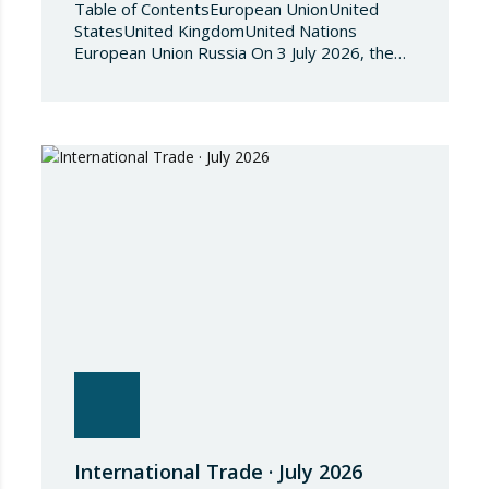
Table of ContentsEuropean UnionUnited
StatesUnited KingdomUnited Nations
European Union Russia On 3 July 2026, the
Council of the European Union adopted
Council Implementing Regulation (EU)
2026/1541 of 3 July 2026 implementing
Regulation (EU) 2018/1542 concerning
restrictive measures against the proliferation
and use of chemical weapons. Pursuant to
the Regulation, Annex I to Regulation
2018/1542 is…
International Trade · July 2026