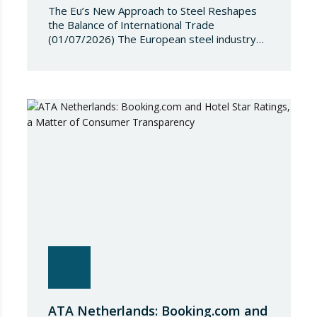
The Eu’s New Approach to Steel Reshapes
the Balance of International Trade
(01/07/2026) The European steel industry
has entered a phase of reviewing trade
safeguards, coinciding with a period of
adjustment in international flows. The
European Commission has amended the
conditions governing steel imports by
establishing a tariff-rate quota of 18.3 million
tonnes. Once this…
ATA Netherlands: Booking.com and