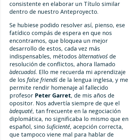
consistente en elaborar un Título similar
dentro de nuestro Anteproyecto.
Se hubiese podido resolver así, pienso, ese
fatídico compás de espera en que nos
encontramos, que bloquea un mejor
desarrollo de estos, cada vez más
indispensables, métodos
´alternativos´
de
resolución de conflictos, ahora llamado
´adecuados´
. Ello me recuerda mi aprendizaje
de los
´false friends´
de la lengua inglesa, y me
permite rendir homenaje al fallecido
profesor
Peter Garret
, de mis años de
opositor. Nos advertía siempre de que el
´adequate´
, tan frecuente en la negociación
diplomática, no significaba lo mismo que en
español, sino
´suficiente´
, acepción correcta,
que tampoco viene mal para hablar de