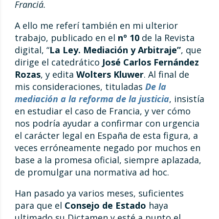
Francia´.
A ello me referí también en mi ulterior
trabajo, publicado en el
nº 10
de la Revista
digital, “
La Ley. Mediación y Arbitraje”
, que
dirige el catedrático
José Carlos Fernández
Rozas
, y edita
Wolters Kluwer
. Al final de
mis consideraciones, tituladas
De la
mediación a la reforma de la justicia
, insistía
en estudiar el caso de Francia, y ver cómo
nos podría ayudar a confirmar con urgencia
el carácter legal en España de esta figura, a
veces erróneamente negado por muchos en
base a la promesa oficial, siempre aplazada,
de promulgar una normativa ad hoc.
Han pasado ya varios meses, suficientes
para que el
Consejo de Estado
haya
ultimado su Dictamen y esté a punto el