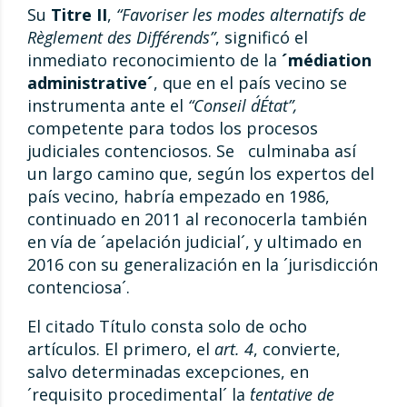
Su
Titre II
,
“Favoriser les modes alternatifs de
Règlement des Différends”
, significó el
inmediato reconocimiento de la
´médiation
administrative´
, que en el país vecino se
instrumenta ante el
“Conseil d´État”,
competente para todos los procesos
judiciales contenciosos. Se culminaba así
un largo camino que, según los expertos del
país vecino, habría empezado en 1986,
continuado en 2011 al reconocerla también
en vía de ´apelación judicial´, y ultimado en
2016 con su generalización en la ´jurisdicción
contenciosa´.
El citado Título consta solo de ocho
artículos. El primero, el
art. 4
, convierte,
salvo determinadas excepciones, en
´requisito procedimental´ la
´tentative de