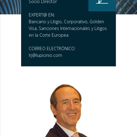
Socio Director
EXPERT@ EN:
Bancario y Litigio, Corporativo, Golden
Visa, Sanciones Internacionales y Litigos
en la Corte Europea
CORREO ELECTRÓNICO:
lrj@lupicinio.com