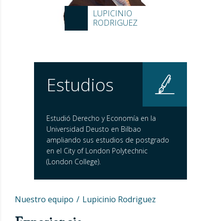
LUPICINIO
RODRIGUEZ
Estudios
Estudió Derecho y Economía en la
Universidad Deusto en Bilbao
ampliando sus estudios de postgrado
en el City of London Polytechnic
(London College).
Nuestro equipo
Lupicinio Rodriguez