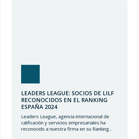
continuar estando presentes en tan selecto
directorio demostrando nuestro talento
jurídico. ¿Qué es…
LEADERS LEAGUE: SOCIOS DE LILF
RECONOCIDOS EN EL RANKING
ESPAÑA 2024
Leaders League, agencia internacional de
calificación y servicios empresariales ha
reconocido a nuestra firma en su Ranking
España 2024. En Lupicinio International Law