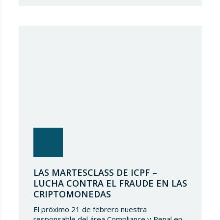
Firm nos sentimos muy honrados de que una
prestigiosa representación de nuestros
socios hayan sido reconocidos nuevamente y
de seguir siendo parte de un directorio tan
selecto, lo que demuestra el gran talento…
LAS MARTESCLASS DE ICPF –
LUCHA CONTRA EL FRAUDE EN LAS
CRIPTOMONEDAS
El próximo 21 de febrero nuestra
responsable del área Compliance y Penal en