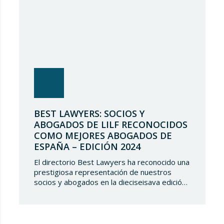
BEST LAWYERS: SOCIOS Y
ABOGADOS DE LILF RECONOCIDOS
COMO MEJORES ABOGADOS DE
ESPAÑA – EDICIÓN 2024
El directorio Best Lawyers ha reconocido una
prestigiosa representación de nuestros
socios y abogados en la dieciseisava edición
de “The Best Lawyers Spain 2024”. Es un
gran honor para Lupicinio International Law
Firm celebrar el reconocimiento de nuestro
equipo de profesionales una vez más, y