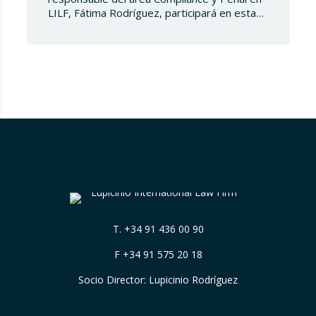
LILF, Fátima Rodríguez, participará en esta
‘Martesclass’ organizada por la Asociación
ICPF. Durante esta masterclass, se abordará
cómo combatir el fraude en esta nueva
realidad financiera que ha surgido de la mano
del mundo del blockchain y de las
criptomonedas. Y para…
T.
+34 91 436 00 90
F +34 91 575 20 18
Socio Director: Lupicinio Rodríguez