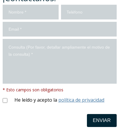
Contacto
Formulario
en
español
* Esto campos son obligatorios
He leído y acepto la
política de privacidad
ENVIAR