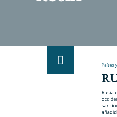
Países 
RU
Rusia 
occide
sancio
añadid