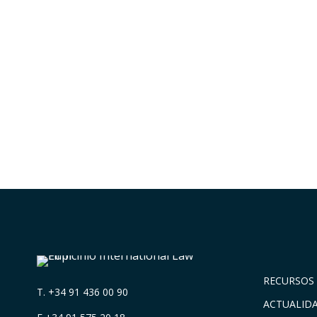
RECURSOS 
T.
+34 91 436 00 90
ACTUALID