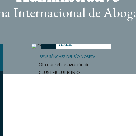
ma Internacional de Abog
RESPONSABLE DEL
AREA
IRENE SÁNCHEZ DEL RÍO MORETA
Of counsel de aviación del
CLUSTER LUPICINIO