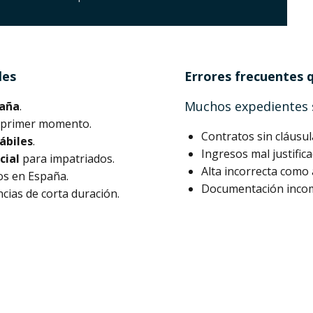
les
Errores frecuentes 
Muchos expedientes s
paña
.
el primer momento.
Contratos sin cláusul
hábiles
.
Ingresos mal justific
cial
para impatriados.
Alta incorrecta com
ios en España.
Documentación incomp
cias de corta duración.