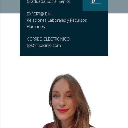
Graduada Social Senior
EXPERT@ EN:
Relaciones Laborales y Recursos
Humanos
CORREO ELECTRÓNICO:
tps@lupicinio.com