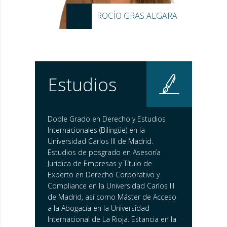
ROCÍO GRAS ALGARA
Estudios
Doble Grado en Derecho y Estudios
Internacionales (Bilingüe) en la
Universidad Carlos III de Madrid.
Estudios de posgrado en Asesoría
Jurídica de Empresas y Título de
Experto en Derecho Corporativo y
Compliance en la Universidad Carlos III
de Madrid, así como Máster de Acceso
a la Abogacía en la Universidad
Internacional de La Rioja. Estancia en la