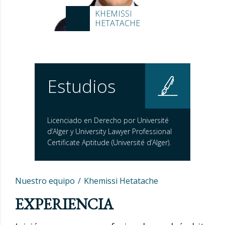
KHEMISSI
HETATACHE
Estudios
Licenciado en Derecho por Université
d’Alger y University Lawyer Professional
Certificate Aptitude (Université d’Alger).
Nuestro equipo
Khemissi Hetatache
EXPERIENCIA