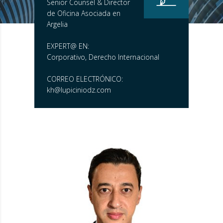
Senior Counsel & Director
de Oficina Asociada en
Argelia
EXPERT@ EN:
Corporativo, Derecho Internacional
CORREO ELECTRÓNICO:
kh@lupiciniodz.com