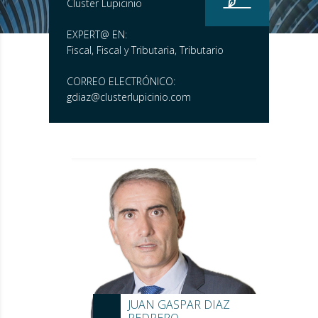
Cluster Lupicinio
EXPERT@ EN:
Fiscal, Fiscal y Tributaria, Tributario
CORREO ELECTRÓNICO:
gdiaz@clusterlupicinio.com
JUAN GASPAR DIAZ
PEDRERO