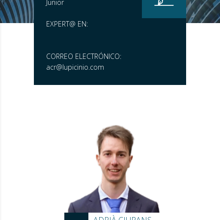
Junior
EXPERT@ EN:
CORREO ELECTRÓNICO:
acr@lupicinio.com
ADRIÀ CIURANS