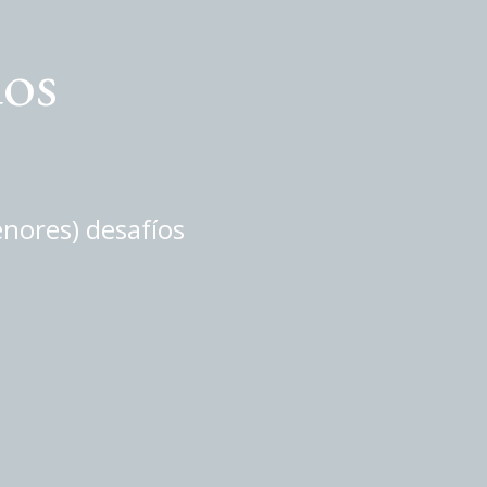
dos
enores) desafíos